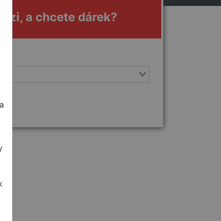
enzi, a chcete dárek?
a
y
k