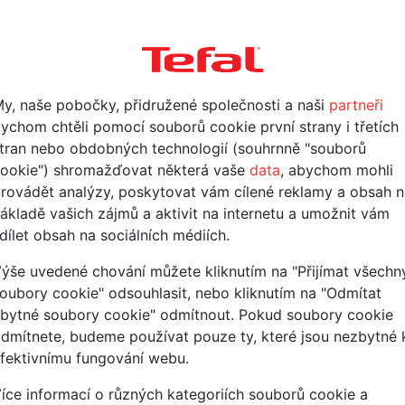
ahrnutý do této akce, napsali jste rec
y, naše pobočky, přidružené společnosti a naši
partneři
ychom chtěli pomocí souborů cookie první strany i třetích
tran nebo obdobných technologií (souhrnně "souborů
ookie") shromažďovat některá vaše
data
, abychom mohli
rovádět analýzy, poskytovat vám cílené reklamy a obsah n
i
Další
ákladě vašich zájmů a aktivit na internetu a umožnit vám
dílet obsah na sociálních médiích.
ýše uvedené chování můžete kliknutím na "Přijímat všechn
oubory cookie" odsouhlasit, nebo kliknutím na "Odmítat
———————
bytné soubory cookie" odmítnout. Pokud soubory cookie
dmítnete, budeme používat pouze ty, které jsou nezbytné 
enzi výrobku Tefal.
fektivnímu fungování webu.
recenzi?
íce informací o různých kategoriích souborů cookie a