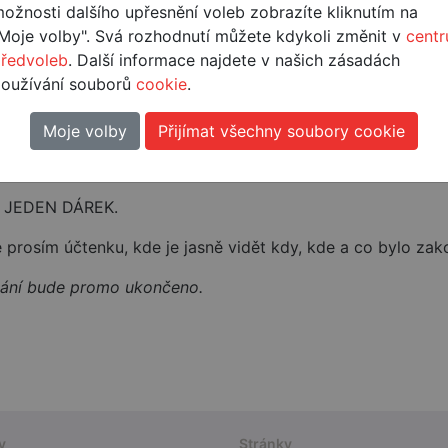
ožnosti dalšího upřesnění voleb zobrazíte kliknutím na
y akce a vyplňte formulář nahoře. Budete požádáni o print 
Moje volby". Svá rozhodnutí můžete kdykoli změnit v
centr
ce týkající dárku, a také informace, kam jej máme zaslat
ředvoleb
. Další informace najdete v našich zásadách
ail, ve kterém zkontrolujte Vámi zadané údaje a potvrďt
oužívání souborů
cookie
.
Moje volby
Přijímat všechny soubory cookie
byla úspěšně odeslána ke kontrole. V případě nesplnění 
nky splněny, dárek budeme odesílat do 21 dnů a o jeho o
 JEDEN DÁREK.
 prosím účtenku, kde je jasně vidět kdy, kde a co bylo za
ydání bude promo ukončeno.
y
Stránky