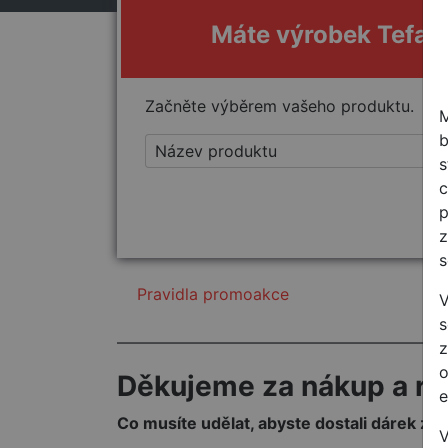
Máte výrobek Tefal z
Začněte výběrem vašeho produktu.
M
b
s
c
p
z
s
Pravidla promoakce
V
s
————————————————————
z
o
Děkujeme za nákup a rec
e
Co musíte udělat, abyste dostali dárek za 
V