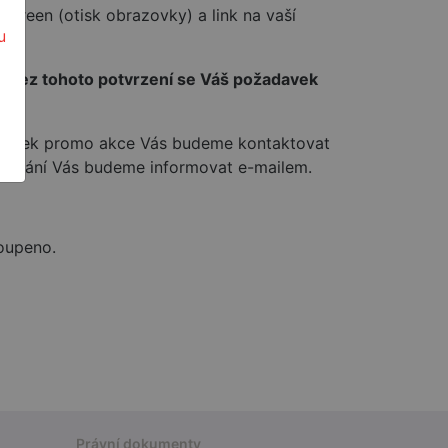
screen (otisk obrazovky) a link na vaší
u
e. Bez tohoto potvrzení se Váš požadavek
podmínek promo akce Vás budeme kontaktovat
deslání Vás budeme informovat e-mailem.
koupeno.
Právní dokumenty