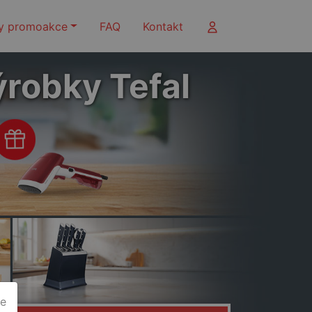
y promoakce
FAQ
Kontakt
ýrobky Tefal
ie