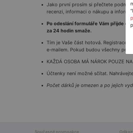
m
Jako první prosím si přečtete podmínk
"
recenzi, informaci o nákupu a informa
p
Po odeslání formuláře Vám přijde e-m
p
za 24 hodin smaže.
Tím je Vaše část hotová. Registrace 
e-mailem. Pokud budou všechny podmí
KAŽDÁ OSOBA MÁ NÁROK POUZE NA
Účtenky není možné sčítat. Nahrávejte
Počet dárků je omezen a po jejich v
Současné promoakce
Odkaz