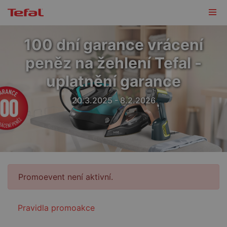
100 dní garance vrácení
peněz na žehlení Tefal -
uplatnění garance
20.3.2025 - 8.2.2026
Promoevent není aktivní.
Pravidla promoakce