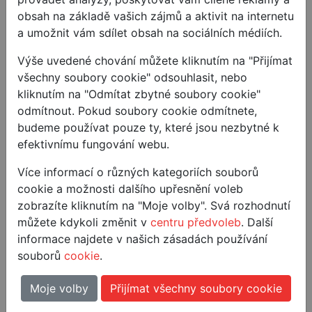
to s datem poštovního razítka nejpozději do 100
obsah na základě vašich zájmů a aktivit na internetu
dnů od nákupu.
a umožnit vám sdílet obsah na sociálních médiích.
Do krabice nám prosím vložte buď vytištěný
Výše uvedené chování můžete kliknutím na "Přijímat
potvrzovací mail, nebo alespoň lístek s Vaším
všechny soubory cookie" odsouhlasit, nebo
jménem, příjmením a mailem nebo telefonem,
kliknutím na "Odmítat zbytné soubory cookie"
abychom si výrobek dokázali spárovat s vaší
odmítnout. Pokud soubory cookie odmítnete,
registrací.
budeme používat pouze ty, které jsou nezbytné k
efektivnímu fungování webu.
Výrobek lze vrátit pouze nepoškozený, v
původním obalu, se všemi doplňky, dárky k
Více informací o různých kategoriích souborů
nákupu a s originálem účtenky.
cookie a možnosti dalšího upřesnění voleb
zobrazíte kliknutím na "Moje volby". Svá rozhodnutí
Doporučujeme zákazníkům zásilku s výrobkem
můžete kdykoli změnit v
centru předvoleb
. Další
pojistit. Poštovné hradí účastník, vrácený
informace najdete v našich zásadách používání
výrobek nelze poslat na dobírku.
souborů
cookie
.
Výrobek nelze vrátit na prodejně.
Moje volby
Přijímat všechny soubory cookie
Cena výrobku uvedená na prodejním dokladu