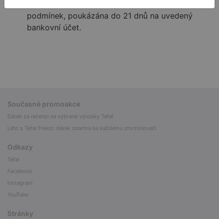
bude účastníkovi akce, při splnění všech
podmínek, poukázána do 21 dnů na uvedený
bankovní účet.
Současné promoakce
Dárek za recenzi na vybrané výrobky Tefal
Léto s Tefal Freezi: dárek zdarma ke každému zmrzlinovači
Odkazy
Tefal
Facebook
Instagram
YouTube
Stránky